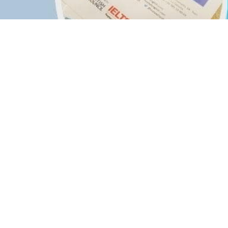
uridad e higiene:
ecepción.
cción: Una puerta de entrada y otra de salida.
entrar y salir.