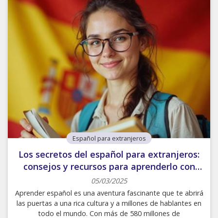
diseñados específicamente en función de tus necesidades
reales. Nuestro objetivo es ayudarte a alcanzar la meta
que te has propuesto, y para conseguirlo, nos basamos
en dos pilares fundamentales: competencia lingüística y
Español para extranjeros
Los secretos del español para extranjeros:
consejos y recursos para aprenderlo con
Euroschool of English
05/03/2025
Aprender español es una aventura fascinante que te abrirá
las puertas a una rica cultura y a millones de hablantes en
todo el mundo. Con más de 580 millones de