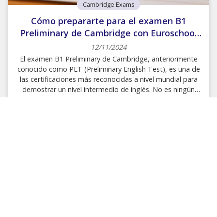
Cambridge Exams
Cómo prepararte para el examen B1
Preliminary de Cambridge con Euroschool
of English
12/11/2024
El examen B1 Preliminary de Cambridge, anteriormente
conocido como PET (Preliminary English Test), es una de
las certificaciones más reconocidas a nivel mundial para
demostrar un nivel intermedio de inglés. No es ningún
misterio que para superarlo con éxito es necesario
prepararse de manera adecuada, abordando todas las
competencias evaluadas. Por supuesto, el mejor camino
para lograr una gran preparación es pedir ayuda
profesional: en Euroschool of English somos tu centro
preparador de referencia para exámenes de Cambridge
en A Coruña. ¿Cómo es el examen B1 Preliminary de
Cambridge? En