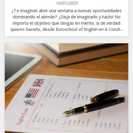
10/01/2025
¿Te imaginas abrir una ventana a nuevas oportunidades
dominando el alemán? ¿Deja de imaginarlo y hazlo! No
importa el objetivo que tengas en mente, si de verdad
quieres hacerlo, desde Euroschool of English en A Coruña
tenemos una propuesta: estudiar este idioma en el
extranjero, de forma que puedas disfrutar de una
experiencia inmersiva que vaya más allá de lo académico.
¿Te interesa lo que hemos contado hasta aquí? Entonces
sigue leyendo. Alemania, el epicentro de la lengua y la
cultura alemana No hay mejor lugar para estudiar alemán
que el propio corazón del idioma: Alemania. Aquí