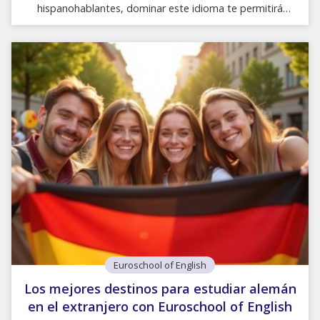
hispanohablantes, dominar este idioma te permitirá
conectar con personas de diversos países y acceder a
innumerables oportunidades personales y profesionales.
¿Pero cómo hacerlo con mucha eficacia? En Euroschool of
English, tu academia de inglés en A Coruña, te damos una
serie de consejos para dominarlo. Sumérgete en el idioma
desde el primer día Con el español, igual que con el inglés
o cualquier idioma, la inmersión es clave para
Euroschool of English
Los mejores destinos para estudiar alemán
en el extranjero con Euroschool of English