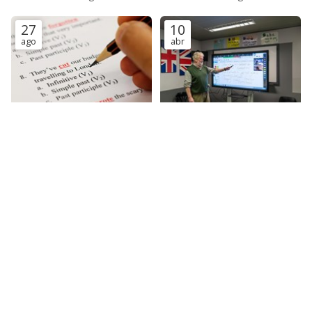
English
27
10
ago
abr
Los mejores consejos para
Cómo elegir el curso de
mejorar tu expresión escrita
inglés que más se adapte a
en inglés con Euroschool of
tus necesidades con
Euroschool of English
Euroschool of English
English
Euroschool of English
TEMAS
¡COMPÁRTELO!